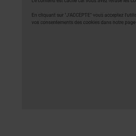
Le contenu est caché car vous avez refusé les co
En cliquant sur "J'ACCEPTE" vous acceptez l'uti
vos consentements des cookies dans notre pag