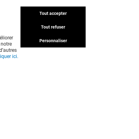
Tout accepter
Nous avons d'autres
boutiques qui pourraient
Tout refuser
vous intéresser. Ne passez
liorer
pas à côté !
Personnaliser
 notre
d’autres
iquer ici.
EN VOIR PLUS ! (39)