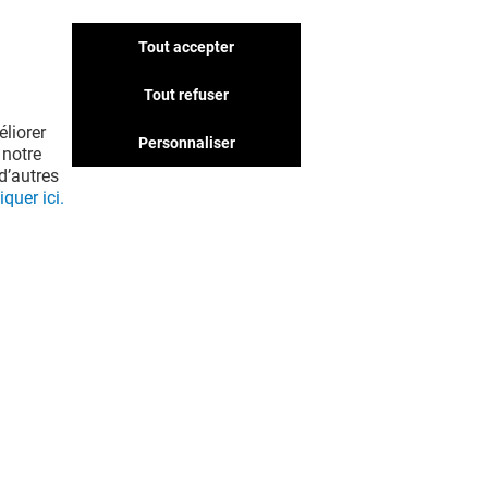
Tout accepter
Nous avons d'autres
boutiques qui pourraient
Tout refuser
vous intéresser. Ne passez
liorer
pas à côté !
Personnaliser
 notre
d’autres
iquer ici.
EN VOIR PLUS ! (39)