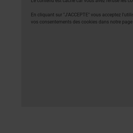
Le contenu est caché car vous avez refusé les co
En cliquant sur "J'ACCEPTE" vous acceptez l'uti
vos consentements des cookies dans notre pag